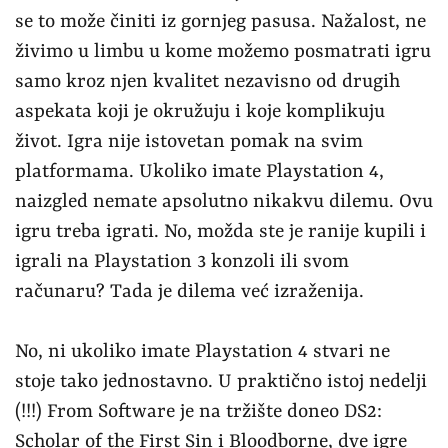
se to može činiti iz gornjeg pasusa. Nažalost, ne
živimo u limbu u kome možemo posmatrati igru
samo kroz njen kvalitet nezavisno od drugih
aspekata koji je okružuju i koje komplikuju
život. Igra nije istovetan pomak na svim
platformama. Ukoliko imate Playstation 4,
naizgled nemate apsolutno nikakvu dilemu. Ovu
igru treba igrati. No, možda ste je ranije kupili i
igrali na Playstation 3 konzoli ili svom
računaru? Tada je dilema već izraženija.
No, ni ukoliko imate Playstation 4 stvari ne
stoje tako jednostavno. U praktično istoj nedelji
(!!!) From Software je na tržište doneo DS2:
Scholar of the First Sin i Bloodborne, dve igre