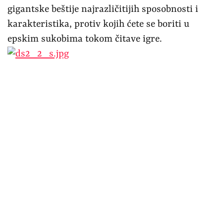
gigantske beštije najrazličitijih sposobnosti i
karakteristika, protiv kojih ćete se boriti u
epskim sukobima tokom čitave igre.