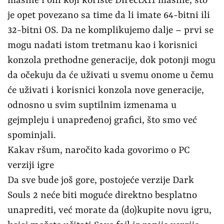
mašine i oni koji koriste DirectX11 mašine, što
je opet povezano sa time da li imate 64-bitni ili
32-bitni OS. Da ne komplikujemo dalje – prvi se
mogu nadati istom tretmanu kao i korisnici
konzola prethodne generacije, dok potonji mogu
da očekuju da će uživati u svemu onome u čemu
će uživati i korisnici konzola nove generacije,
odnosno u svim suptilnim izmenama u
gejmpleju i unapređenoj grafici, što smo već
spominjali.
Kakav ršum, naročito kada govorimo o PC
verziji igre
Da sve bude još gore, postojeće verzije Dark
Souls 2 neće biti moguće direktno besplatno
unaprediti, već morate da (do)kupite novu igru,