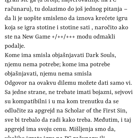
računaru), tu dolazimo do još jednog pitanja –
da li je uopšte smisleno da iznova krećete igru
koja se igra stotine i stotine sati , naročito ako
ste na New Game +/++/+++ modu odmakli
podalje.
Kome ima smisla objašnjavati Dark Souls,
njemu nema potrebe; kome ima potrebe
objašnjavati, njemu nema smisla
Odgovor na ovakvu dilemu možete dati samo vi.
Sa jedne strane, ne trebate imati bojazni, sejvovi
su kompatibilni i u ma kom trenutku da se
odlučite za apgrejd na Scholar of the First Sin,
sve bi trebalo da radi kako treba. Međutim, i taj
apgrejd ima svoju cenu. Mišljenja smo da,