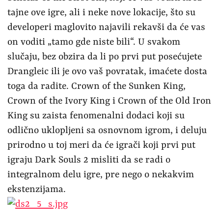
tajne ove igre, ali i neke nove lokacije, što su
developeri maglovito najavili rekavši da će vas
on voditi „tamo gde niste bili“. U svakom
slučaju, bez obzira da li po prvi put posećujete
Drangleic ili je ovo vaš povratak, imaćete dosta
toga da radite. Crown of the Sunken King,
Crown of the Ivory King i Crown of the Old Iron
King su zaista fenomenalni dodaci koji su
odlično uklopljeni sa osnovnom igrom, i deluju
prirodno u toj meri da će igrači koji prvi put
igraju Dark Souls 2 misliti da se radi o
integralnom delu igre, pre nego o nekakvim
ekstenzijama.