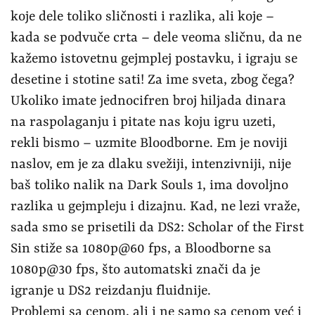
koje dele toliko sličnosti i razlika, ali koje –
kada se podvuče crta – dele veoma sličnu, da ne
kažemo istovetnu gejmplej postavku, i igraju se
desetine i stotine sati! Za ime sveta, zbog čega?
Ukoliko imate jednocifren broj hiljada dinara
na raspolaganju i pitate nas koju igru uzeti,
rekli bismo – uzmite Bloodborne. Em je noviji
naslov, em je za dlaku svežiji, intenzivniji, nije
baš toliko nalik na Dark Souls 1, ima dovoljno
razlika u gejmpleju i dizajnu. Kad, ne lezi vraže,
sada smo se prisetili da DS2: Scholar of the First
Sin stiže sa 1080p@60 fps, a Bloodborne sa
1080p@30 fps, što automatski znači da je
igranje u DS2 reizdanju fluidnije.
Problemi sa cenom, ali i ne samo sa cenom već i