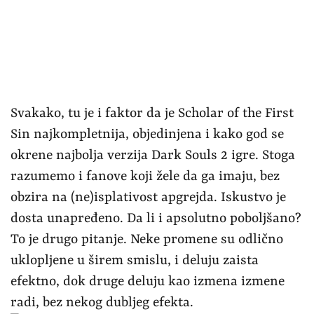
Svakako, tu je i faktor da je Scholar of the First
Sin najkompletnija, objedinjena i kako god se
okrene najbolja verzija Dark Souls 2 igre. Stoga
razumemo i fanove koji žele da ga imaju, bez
obzira na (ne)isplativost apgrejda. Iskustvo je
dosta unapređeno. Da li i apsolutno poboljšano?
To je drugo pitanje. Neke promene su odlično
uklopljene u širem smislu, i deluju zaista
efektno, dok druge deluju kao izmena izmene
radi, bez nekog dubljeg efekta.