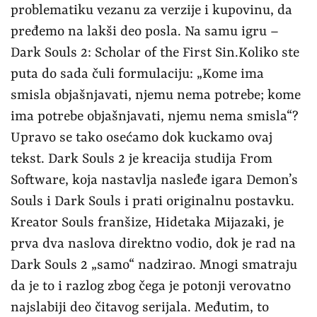
problematiku vezanu za verzije i kupovinu, da
pređemo na lakši deo posla. Na samu igru –
Dark Souls 2: Scholar of the First Sin.Koliko ste
puta do sada čuli formulaciju: „Kome ima
smisla objašnjavati, njemu nema potrebe; kome
ima potrebe objašnjavati, njemu nema smisla“?
Upravo se tako osećamo dok kuckamo ovaj
tekst. Dark Souls 2 je kreacija studija From
Software, koja nastavlja nasleđe igara Demon’s
Souls i Dark Souls i prati originalnu postavku.
Kreator Souls franšize, Hidetaka Mijazaki, je
prva dva naslova direktno vodio, dok je rad na
Dark Souls 2 „samo“ nadzirao. Mnogi smatraju
da je to i razlog zbog čega je potonji verovatno
najslabiji deo čitavog serijala. Međutim, to