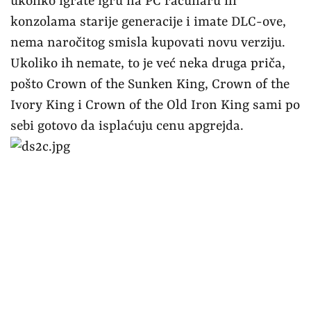
ukoliko igrate igru na PC računaru ili
konzolama starije generacije i imate DLC-ove,
nema naročitog smisla kupovati novu verziju.
Ukoliko ih nemate, to je već neka druga priča,
pošto Crown of the Sunken King, Crown of the
Ivory King i Crown of the Old Iron King sami po
sebi gotovo da isplaćuju cenu apgrejda.