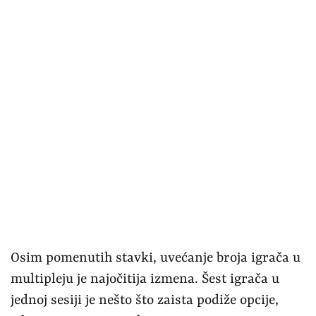
Osim pomenutih stavki, uvećanje broja igrača u
multipleju je najočitija izmena. Šest igrača u
jednoj sesiji je nešto što zaista podiže opcije,