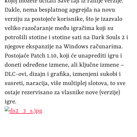
kojoj možete učitati Save fajl iz ranije verzije.
Dakle, nema besplatnog apgrejda na novu
verziju za postojeće korisnike, što je izazvalo
veliko razočaranje među igračima koji su
potrošili stotine i stotine sati na Dark Souls 2 i
njegove ekspanzije na Windows računarima.
Postojaće Patch 1.10, koji će unaprediti igru i
doneti određene izmene, ali ključne izmene –
DLC-ovi, dizajn i grafika, izmenjeni sukobi i
susreti, naracija, više multiplej slotova, to sve
ostaje rezervisano za vlasnike nove (verzije)
igre.