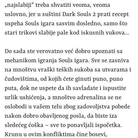
„najslabiji“ treba shvatiti veoma, veoma
uslovno, jer u suštini Dark Souls 2 prati recept
uspeha Souls igara sasvim dosledno, samo što
stari trikovi slabije pale kod iskusnih vukova…
Do sada ste verovatno već dobro upoznati sa
mehanikom igranja Souls igara. Sve se zasniva
na mnoštvu vraški teških sukoba sa utvarama i
čudovištima, od kojih ćete ginuti puno, puno
puta, dok ne uspete da ih savladate i ispustite
urlik ushićenja, a mnoštvo adrenalina se ne
oslobodi u vašem telu zbog zadovoljstva pobede
nakon dobro obavljenog posla, da biste iza
sledećeg ćoška – sve to ponavljali ispočetka.
Krunu u ovim konfliktima čine bosevi,