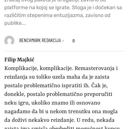
platforme na kojoj se igrate. Stoga je i dočekan sa
različitim stepenima entuzijazma, zavisno od
publike...
BENCHMARK REDAKCIJA
0
Filip Majkić
Komplikacije, komplikacije. Remasterovanja i
reizdanja su toliko uzela maha da je zaista
postalo problematično ispratiti ih. Čak je,
donekle, postalo problematično preporučiti
neku igru, ukoliko znamo ili osnovano
nagađamo da bi u nekom trenutku ona mogla
da doživi nekakvo reizdanje. U redu, nekada
zaista ima smisla obezbediti mogućnost kupcu