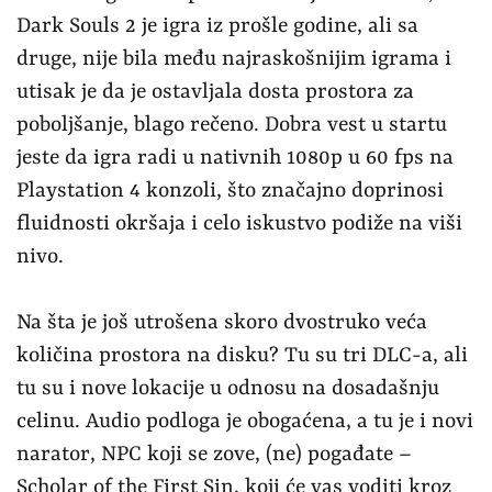
Dark Souls 2 je igra iz prošle godine, ali sa
druge, nije bila među najraskošnijim igrama i
utisak je da je ostavljala dosta prostora za
poboljšanje, blago rečeno. Dobra vest u startu
jeste da igra radi u nativnih 1080p u 60 fps na
Playstation 4 konzoli, što značajno doprinosi
fluidnosti okršaja i celo iskustvo podiže na viši
nivo.
Na šta je još utrošena skoro dvostruko veća
količina prostora na disku? Tu su tri DLC-a, ali
tu su i nove lokacije u odnosu na dosadašnju
celinu. Audio podloga je obogaćena, a tu je i novi
narator, NPC koji se zove, (ne) pogađate –
Scholar of the First Sin, koji će vas voditi kroz