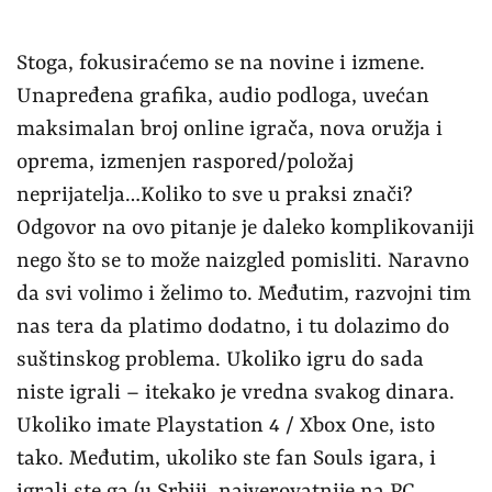
Stoga, fokusiraćemo se na novine i izmene.
Unapređena grafika, audio podloga, uvećan
maksimalan broj online igrača, nova oružja i
oprema, izmenjen raspored/položaj
neprijatelja…Koliko to sve u praksi znači?
Odgovor na ovo pitanje je daleko komplikovaniji
nego što se to može naizgled pomisliti. Naravno
da svi volimo i želimo to. Međutim, razvojni tim
nas tera da platimo dodatno, i tu dolazimo do
suštinskog problema. Ukoliko igru do sada
niste igrali – itekako je vredna svakog dinara.
Ukoliko imate Playstation 4 / Xbox One, isto
tako. Međutim, ukoliko ste fan Souls igara, i
igrali ste ga (u Srbiji, najverovatnije na PC