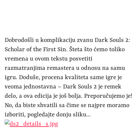
Dobrodošli u komplikaciju zvanu Dark Souls 2:
Scholar of the First Sin. Šteta što ćemo toliko
vremena u ovom tekstu posvetiti
razmatranjima remastera u odnosu na samu
igru. Doduše, procena kvaliteta same igre je
veoma jednostavna – Dark Souls 2 je remek
delo, a ova edicija je još bolja. Preporučujemo je!
No, da biste shvatili sa čime se najpre moramo
izboriti, pogledajte donju sliku…