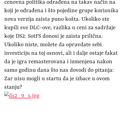
cenovna politika odrađena na takav način na
koji je odrađena i što pojedine grupe korisnika
nova verzija zaista puno košta. Ukoliko ste
kupili sve DLC-ove, razlika u ceni za sadržaje
koje DS2: SotFS donosi je zaista prilična.
Ukoliko niste, možete da opravdate sebi
investiciju na toj osnovi, ali i dalje ostaje fakat
da je igra remasterovana i izmenjena nakon
samo godinu dana što nas dovodi do pitanja:
Zar nisu mogli u startu da je izbace u ovom
stanju?