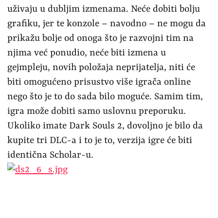
uživaju u dubljim izmenama. Neće dobiti bolju
grafiku, jer te konzole – navodno – ne mogu da
prikažu bolje od onoga što je razvojni tim na
njima već ponudio, neće biti izmena u
gejmpleju, novih položaja neprijatelja, niti će
biti omogućeno prisustvo više igrača online
nego što je to do sada bilo moguće. Samim tim,
igra može dobiti samo uslovnu preporuku.
Ukoliko imate Dark Souls 2, dovoljno je bilo da
kupite tri DLC-a i to je to, verzija igre će biti
identična Scholar-u.