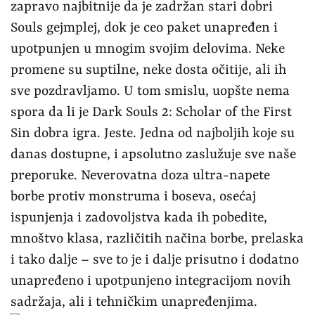
zapravo najbitnije da je zadržan stari dobri
Souls gejmplej, dok je ceo paket unapređen i
upotpunjen u mnogim svojim delovima. Neke
promene su suptilne, neke dosta očitije, ali ih
sve pozdravljamo. U tom smislu, uopšte nema
spora da li je Dark Souls 2: Scholar of the First
Sin dobra igra. Jeste. Jedna od najboljih koje su
danas dostupne, i apsolutno zaslužuje sve naše
preporuke. Neverovatna doza ultra-napete
borbe protiv monstruma i boseva, osećaj
ispunjenja i zadovoljstva kada ih pobedite,
mnoštvo klasa, različitih načina borbe, prelaska
i tako dalje – sve to je i dalje prisutno i dodatno
unapređeno i upotpunjeno integracijom novih
sadržaja, ali i tehničkim unapređenjima.