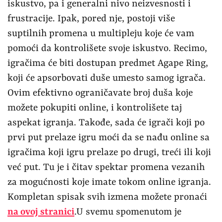
iskustvo, pa i generalni nivo neizvesnosti i
frustracije. Ipak, pored nje, postoji više
suptilnih promena u multipleju koje će vam
pomoći da kontrolišete svoje iskustvo. Recimo,
igračima će biti dostupan predmet Agape Ring,
koji će apsorbovati duše umesto samog igrača.
Ovim efektivno ograničavate broj duša koje
možete pokupiti online, i kontrolišete taj
aspekat igranja. Takođe, sada će igrači koji po
prvi put prelaze igru moći da se nađu online sa
igračima koji igru prelaze po drugi, treći ili koji
već put. Tu je i čitav spektar promena vezanih
za mogućnosti koje imate tokom online igranja.
Kompletan spisak svih izmena možete pronaći
na ovoj stranici
.U svemu spomenutom je