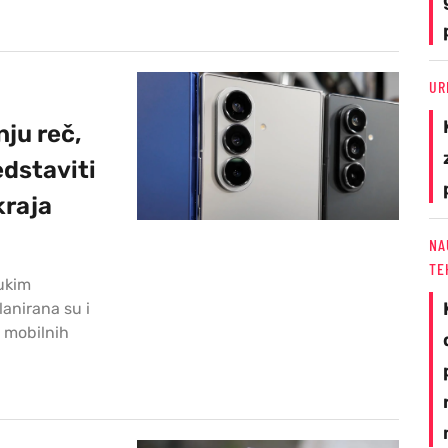
UR
ju reč,
edstaviti
kraja
NA
TE
rukim
lanirana su i
e mobilnih