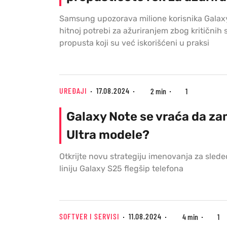
Samsung upozorava milione korisnika Galax
hitnoj potrebi za ažuriranjem zbog kritičnih
propusta koji su već iskorišćeni u praksi
UREĐAJI
17.08.2024
2 min
1
Galaxy Note se vraća da z
Ultra modele?
Otkrijte novu strategiju imenovanja za sle
liniju Galaxy S25 flegšip telefona
SOFTVER I SERVISI
11.08.2024
4 min
1