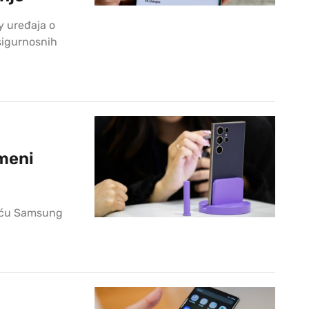
y uređaja o
 sigurnosnih
ameni
deću Samsung