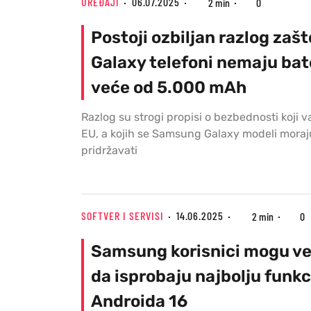
UREĐAJI
06.07.2025
2 min
0
Postoji ozbiljan razlog zašt
Galaxy telefoni nemaju bat
veće od 5.000 mAh
Razlog su strogi propisi o bezbednosti koji v
EU, a kojih se Samsung Galaxy modeli moraju
pridržavati
SOFTVER I SERVISI
14.06.2025
2 min
0
Samsung korisnici mogu ve
da isprobaju najbolju funkc
Androida 16