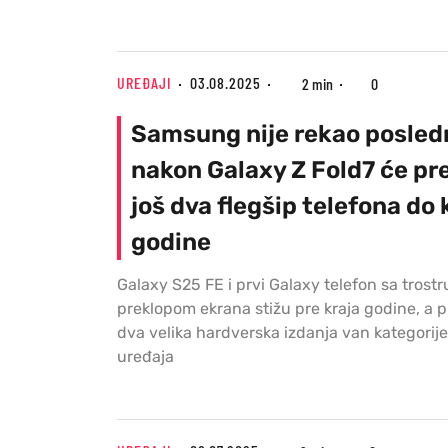
UREĐAJI
03.08.2025
2 min
0
Samsung nije rekao posledn
nakon Galaxy Z Fold7 će pr
još dva flegšip telefona do 
godine
Galaxy S25 FE i prvi Galaxy telefon sa trost
preklopom ekrana stižu pre kraja godine, a p
dva velika hardverska izdanja van kategorij
uređaja