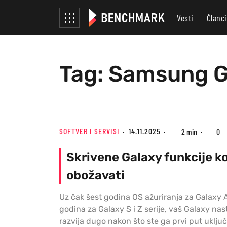
Vesti
Članci
Tag: Samsung G
SOFTVER I SERVISI
14.11.2025
2 min
0
Skrivene Galaxy funkcije ko
obožavati
Uz čak šest godina OS ažuriranja za Galaxy 
godina za Galaxy S i Z serije, vaš Galaxy nas
razvija dugo nakon što ste ga prvi put uključi