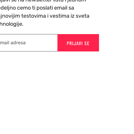
deljno cemo ti poslati email sa
jnovijim testovima i vestima iz sveta
hnologije.
PRIJAVI SE