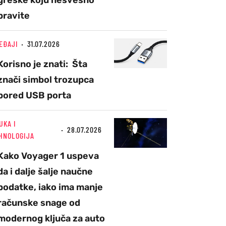
greške koju nesvesno
pravite
EĐAJI
31.07.2026
Korisno je znati: Šta
znači simbol trozupca
pored USB porta
UKA I
28.07.2026
HNOLOGIJA
Kako Voyager 1 uspeva
da i dalje šalje naučne
podatke, iako ima manje
računske snage od
modernog ključa za auto