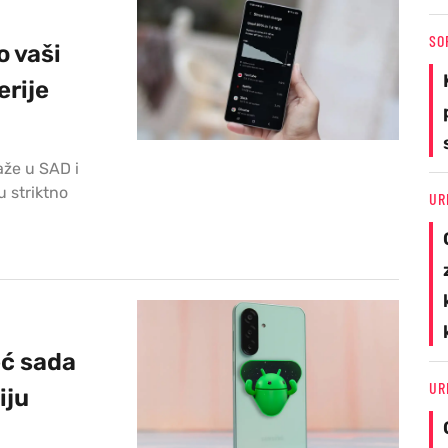
SO
o vaši
erije
aže u SAD i
 striktno
UR
ć sada
UR
iju