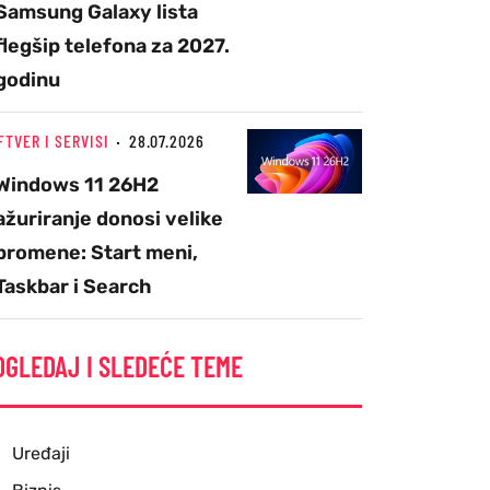
Samsung Galaxy lista
flegšip telefona za 2027.
godinu
FTVER I SERVISI
28.07.2026
Windows 11 26H2
ažuriranje donosi velike
promene: Start meni,
Taskbar i Search
OGLEDAJ I SLEDEĆE TEME
Uređaji