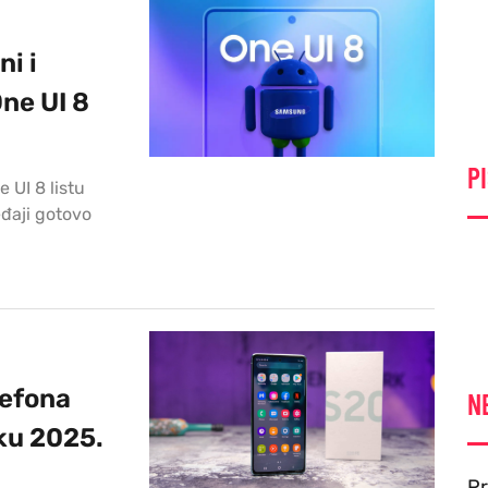
i i
One UI 8
PI
 UI 8 listu
eđaji gotovo
lefona
N
ku 2025.
Pr