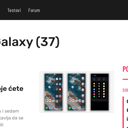
Testovi
Forum
alaxy (37)
P
je ćete
SO
A i sedam
tavlja da se
li