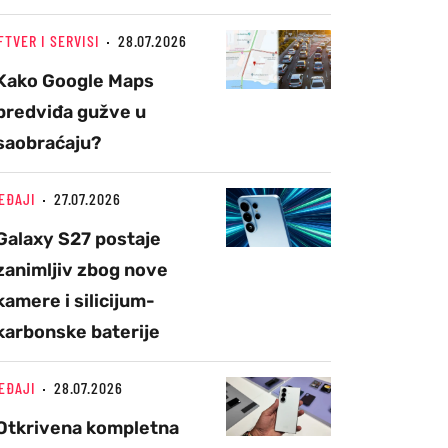
FTVER I SERVISI
28.07.2026
Kako Google Maps
predviđa gužve u
saobraćaju?
EĐAJI
27.07.2026
Galaxy S27 postaje
zanimljiv zbog nove
kamere i silicijum-
karbonske baterije
EĐAJI
28.07.2026
Otkrivena kompletna