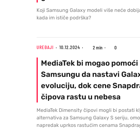
Koji Samsung Galaxy modeli više neće dobijat
kada im ističe podrška?
UREĐAJI
10.12.2024
2 min
0
MediaTek bi mogao pomoći
Samsungu da nastavi Gala
evoluciju, dok cene Snapd
čipova rastu u nebesa
MediaTek Dimensity čipovi mogli bi postati k
alternativa za Samsung Galaxy S seriju, om
napredak uprkos rastućim cenama Snapdra