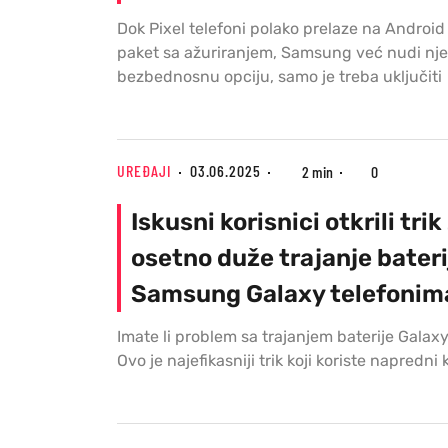
Dok Pixel telefoni polako prelaze na Android 
paket sa ažuriranjem, Samsung već nudi nj
bezbednosnu opciju, samo je treba uključiti
UREĐAJI
03.06.2025
2 min
0
Iskusni korisnici otkrili trik
osetno duže trajanje bateri
Samsung Galaxy telefonim
Imate li problem sa trajanjem baterije Galax
Ovo je najefikasniji trik koji koriste napredni 