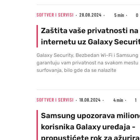
SOFTVER I SERVISI
28.08.2024
5 min
0
Zaštita vaše privatnosti na
internetu uz Galaxy Securi
Galaxy Security, Bezbedan Wi-Fi i Samsung 
garantuju vam privatnost na svakom mestu 
surfovanja, bilo gde da se nalazite
SOFTVER I SERVISI
18.08.2024
4 min
1
Samsung upozorava milion
korisnika Galaxy uređaja -
propustićete rok za ažurira