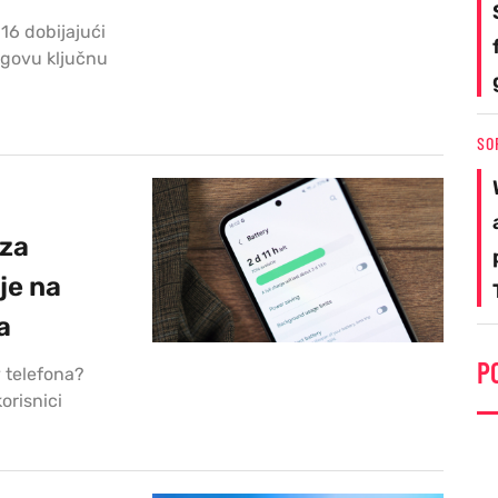
16 dobijajući
egovu ključnu
SO
 za
je na
a
P
y telefona?
korisnici