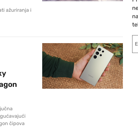
ne
i ažuriranja i
na
te
xy
ragon
ljučna
ogućavajući
gon čipova