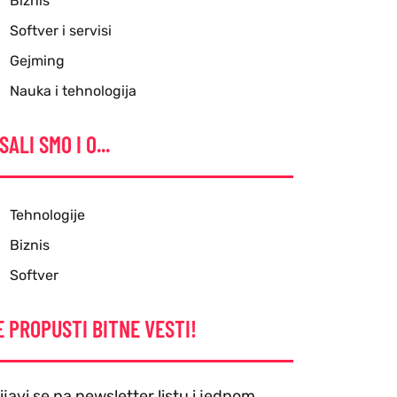
Biznis
Softver i servisi
Gejming
Nauka i tehnologija
SALI SMO I O...
Tehnologije
Biznis
Softver
E PROPUSTI BITNE VESTI!
ijavi se na newsletter listu i jednom