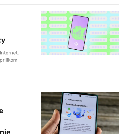
ty
Internet,
prilikom
e
nje