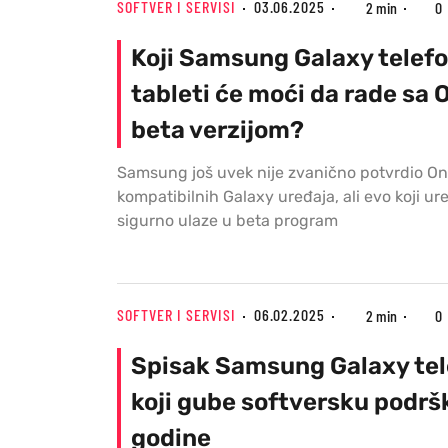
SOFTVER I SERVISI
03.06.2025
2 min
0
Koji Samsung Galaxy telefon
tableti će moći da rade sa 
beta verzijom?
Samsung još uvek nije zvanično potvrdio One
kompatibilnih Galaxy uređaja, ali evo koji ur
sigurno ulaze u beta program
SOFTVER I SERVISI
06.02.2025
2 min
0
Spisak Samsung Galaxy te
koji gube softversku podrš
godine