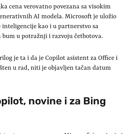
velika cena verovatno povezana sa visokim
enerativnih AI modela. Microsoft je uložio
 inteligencije kao i u partnerstvo sa
 bum u potražnji i razvoju četbotova.
ilog je ta i da je Copilot asistent za Office i
ušten u rad, niti je objavljen tačan datum
ilot, novine i za Bing