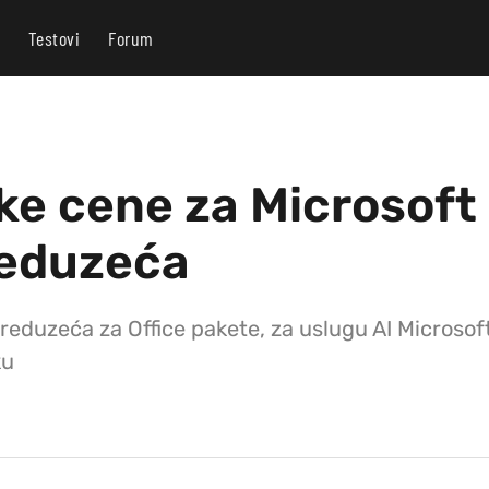
Testovi
Forum
ke cene za Microsoft
reduzeća
eduzeća za Office pakete, za uslugu AI Microsof
ku