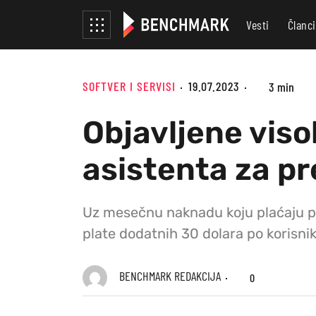
Vesti
Članci
SOFTVER I SERVISI
19.07.2023
3 min
Objavljene viso
asistenta za p
Uz mesečnu naknadu koju plaćaju pr
plate dodatnih 30 dolara po korisni
BENCHMARK REDAKCIJA
0