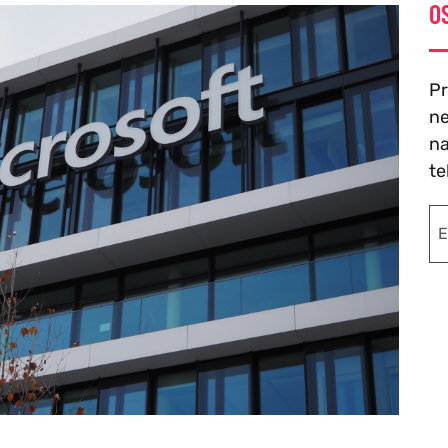
O
Pr
ne
na
te