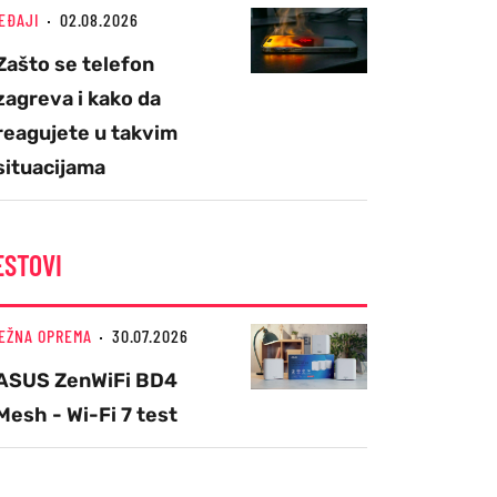
EĐAJI
02.08.2026
Zašto se telefon
zagreva i kako da
reagujete u takvim
situacijama
ESTOVI
EŽNA OPREMA
30.07.2026
ASUS ZenWiFi BD4
Mesh - Wi-Fi 7 test