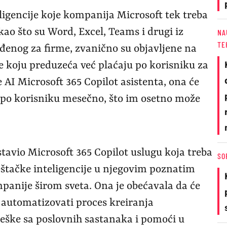
ligencije koje kompanija Microsoft tek treba
ao što su Word, Excel, Teams i drugi iz
NA
TE
iđenog za firme, zvanično su objavljene na
koju preduzeća već plaćaju po korisniku za
 AI Microsoft 365 Copilot asistenta, ona će
 po korisniku mesečno, što im osetno može
stavio Microsoft 365 Copilot uslugu koja treba
SO
štačke inteligencije u njegovim poznatim
panije širom sveta. Ona je obećavala da će
 automatizovati proces kreiranja
eške sa poslovnih sastanaka i pomoći u