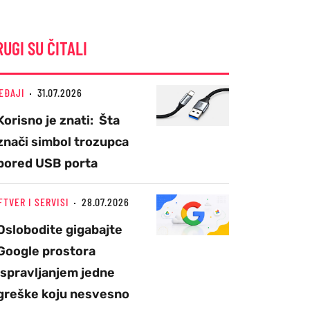
RUGI SU ČITALI
EĐAJI
31.07.2026
Korisno je znati: Šta
znači simbol trozupca
pored USB porta
FTVER I SERVISI
28.07.2026
Oslobodite gigabajte
Google prostora
ispravljanjem jedne
greške koju nesvesno