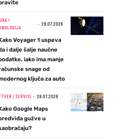
pravite
UKA I
28.07.2026
HNOLOGIJA
Kako Voyager 1 uspeva
da i dalje šalje naučne
podatke, iako ima manje
računske snage od
modernog ključa za auto
FTVER I SERVISI
28.07.2026
Kako Google Maps
predviđa gužve u
saobraćaju?