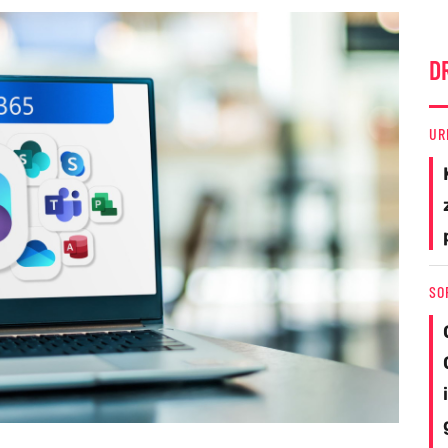
D
UR
SO