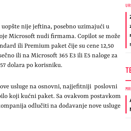
UR
 uopšte nije jeftina, posebno uzimajući u
oje Microsoft nudi firmama. Copilot se može
ndard ili Premium paket čije su cene 12,50
čno ili na Microsoft 365 E3 ili E5 naloge za
57 dolara po korisniku.
T
ove usluge na osnovni, najjefitniji poslovni
MR
 bilo koji kućni paket. Sa ovakvom postavkom
j kompanija odlučiti na dodavanje nove usluge