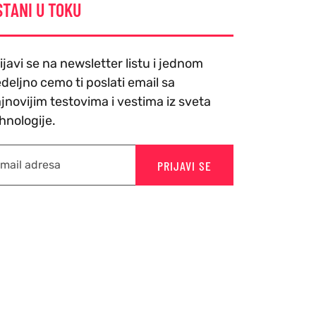
STANI U TOKU
ijavi se na newsletter listu i jednom
deljno cemo ti poslati email sa
jnovijim testovima i vestima iz sveta
hnologije.
PRIJAVI SE