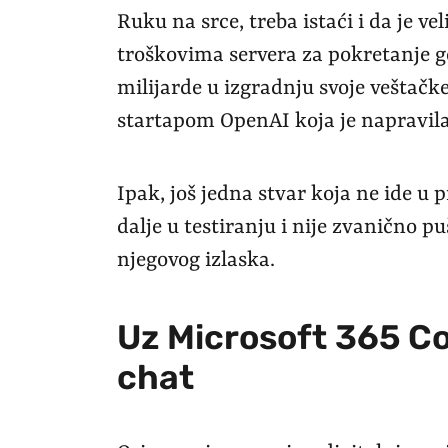
Ruku na srce, treba istaći i da je 
troškovima servera za pokretanje g
milijarde u izgradnju svoje veštačke
startapom OpenAI koja je napravila
Ipak, još jedna stvar koja ne ide u pr
dalje u testiranju i nije zvanično p
njegovog izlaska.
Uz Microsoft 365 Cop
chat