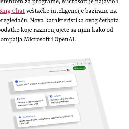
istentom za programe, Microsoft je najavio i
Bing Chat
veštačke inteligencije bazirane na
egledaču. Nova karakteristika ovog četbota
e podatke koje razmenjujete sa njim kako od
kompaija Microsoft i OpenAI.