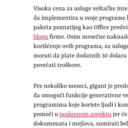
Visoka cena za usluge veštačke inte
da implementira u svoje programe k
paketa poznatijeg kao Office predv
blogu
firme. Osim mesečne naknade 
korišćenje ovih programa, za usluge
morati da plate dodatnih 30 dolara
povećati troškove.
Pre nekoliko meseci, gigant je pred
da omogući funkcije generativne ve
programima koje koriste ljudi i kom
pomoći u
poslovnom aspektu
jer će
dokumenata i mejlova, sumirati bel