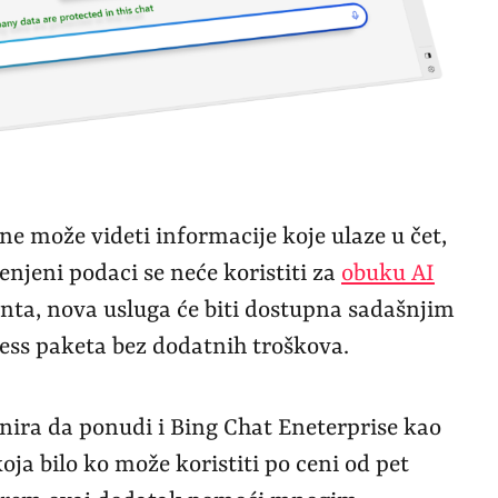
e može videti informacije koje ulaze u čet,
enjeni podaci se neće koristiti za
obuku AI
tenta, nova usluga će biti dostupna sadašnjim
ess paketa bez dodatnih troškova.
nira da ponudi i Bing Chat Eneterprise kao
oja bilo ko može koristiti po ceni od pet