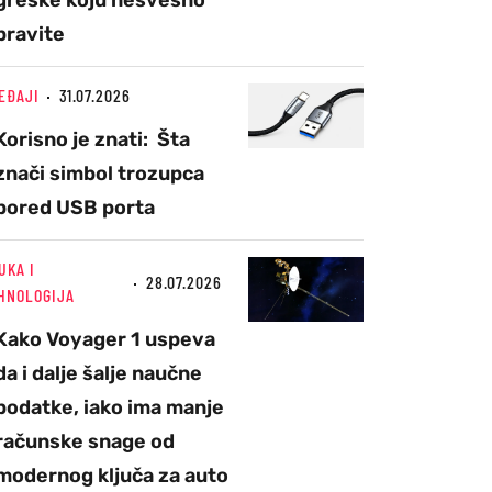
greške koju nesvesno
pravite
EĐAJI
31.07.2026
Korisno je znati: Šta
znači simbol trozupca
pored USB porta
UKA I
28.07.2026
HNOLOGIJA
Kako Voyager 1 uspeva
da i dalje šalje naučne
podatke, iako ima manje
računske snage od
modernog ključa za auto