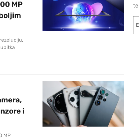
200 MP
te
boljim
ezoluciju,
gubitka
amera,
nzore i
a
50 MP