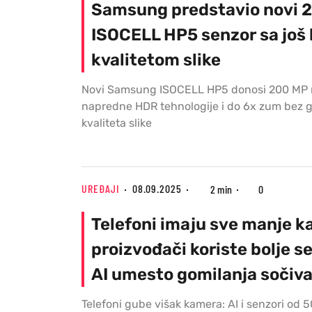
Samsung predstavio novi 
ISOCELL HP5 senzor sa još 
kvalitetom slike
Novi Samsung ISOCELL HP5 donosi 200 MP r
napredne HDR tehnologije i do 6x zum bez 
kvaliteta slike
UREĐAJI
08.09.2025
2 min
0
Telefoni imaju sve manje k
proizvođači koriste bolje se
AI umesto gomilanja sočiv
Telefoni gube višak kamera: AI i senzori od 