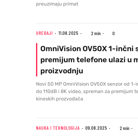
preuzimaju primat
UREĐAJI
11.08.2025
2 min
0
OmniVision OV50X 1-inčni 
premijum telefone ulazi u
proizvodnju
Novi 50 MP OmniVision OV50X senzor od 1-
do 110dB i 8K video, spreman za premijum t
kineskih prozvođača
NAUKA I TEHNOLOGIJA
09.08.2025
2 min