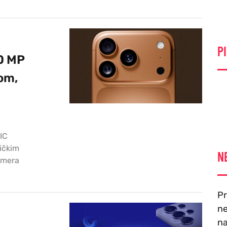
PI
00 MP
om,
IC
ičkim
N
amera
Pr
ne
na