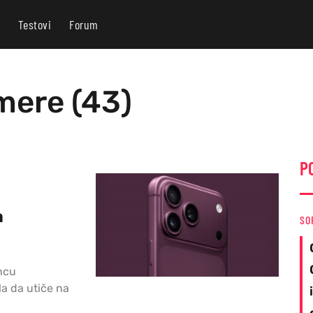
Testovi
Forum
mere (43)
P
a
SO
ncu
la da utiče na