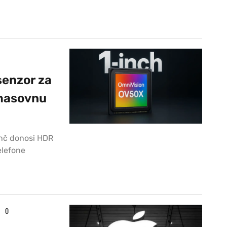
senzor za
 masovnu
inč donosi HDR
elefone
0