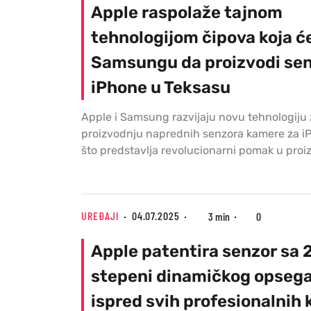
Apple raspolaže tajnom
tehnologijom čipova koja ć
Samsungu da proizvodi sen
iPhone u Teksasu
Apple i Samsung razvijaju novu tehnologiju 
proizvodnju naprednih senzora kamere za i
što predstavlja revolucionarni pomak u proi
UREĐAJI
04.07.2025
3 min
0
Apple patentira senzor sa 
stepeni dinamičkog opsega
ispred svih profesionalnih