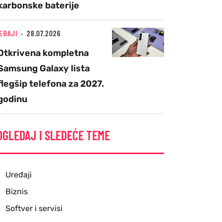
karbonske baterije
EĐAJI
28.07.2026
Otkrivena kompletna
Samsung Galaxy lista
flegšip telefona za 2027.
godinu
OGLEDAJ I SLEDEĆE TEME
Uređaji
Biznis
Softver i servisi