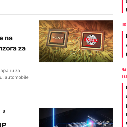
UR
e na
nzora za
NA
 Japanu za
TE
ru, automobile
0
MP