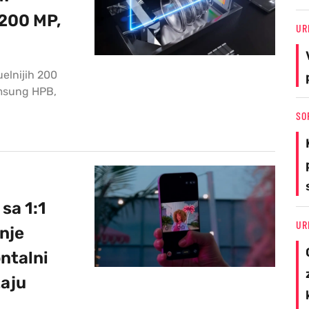
 200 MP,
UR
uelnijih 200
amsung HPB,
SO
sa 1:1
UR
nje
ntalni
žaju