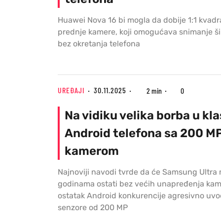
Huawei Nova 16 bi mogla da dobije 1:1 kvadr
prednje kamere, koji omogućava snimanje š
bez okretanja telefona
UREĐAJI
30.11.2025
2 min
0
Na vidiku velika borba u kla
Android telefona sa 200 M
kamerom
Najnoviji navodi tvrde da će Samsung Ultra 
godinama ostati bez većih unapređenja kam
ostatak Android konkurencije agresivno uvo
senzore od 200 MP