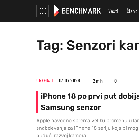
Vesti
Članci
Tag: Senzori ka
UREĐAJI
03.07.2026
2 min
0
iPhone 18 po prvi put dobij
Samsung senzor
Apple navodno sprema veliku promenu u la
snabdevanja za iPhone 18 seriju koja bi mog
budući razvoj kamera