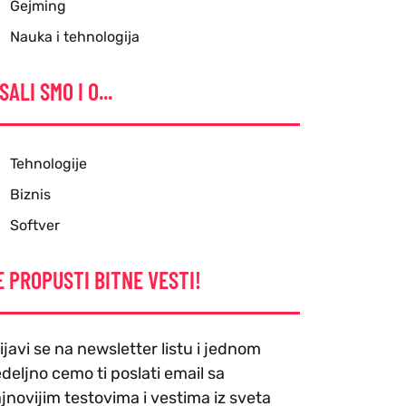
Gejming
Nauka i tehnologija
SALI SMO I O...
Tehnologije
Biznis
Softver
E PROPUSTI BITNE VESTI!
ijavi se na newsletter listu i jednom
deljno cemo ti poslati email sa
jnovijim testovima i vestima iz sveta