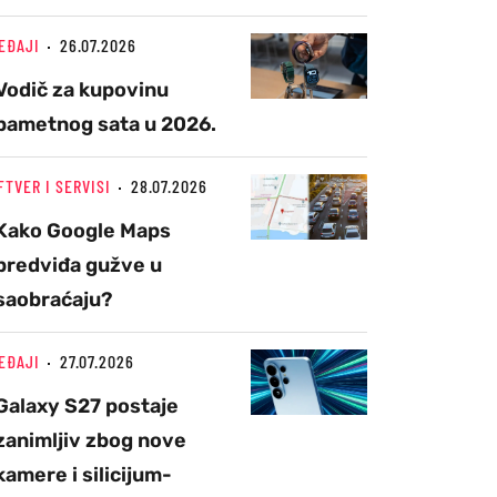
EĐAJI
26.07.2026
Vodič za kupovinu
pametnog sata u 2026.
FTVER I SERVISI
28.07.2026
Kako Google Maps
predviđa gužve u
saobraćaju?
EĐAJI
27.07.2026
Galaxy S27 postaje
zanimljiv zbog nove
kamere i silicijum-