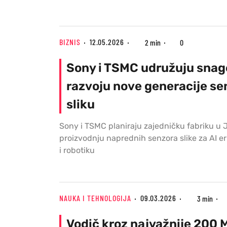
BIZNIS
12.05.2026
2 min
0
Sony i TSMC udružuju snag
razvoju nove generacije se
sliku
Sony i TSMC planiraju zajedničku fabriku u
proizvodnju naprednih senzora slike za AI e
i robotiku
NAUKA I TEHNOLOGIJA
09.03.2026
3 min
Vodič kroz najvažnije 200 