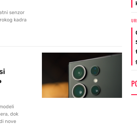
atni senzor
irokog kadra
UR
si
P
P
modeli
era, dok
di nove