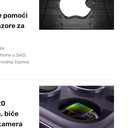
e pomoći
zore za
za
Phone u SAD,
zvodnji čipova
20
, biće
 kamera