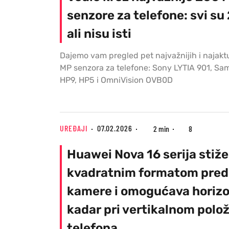
senzore za telefone: svi su
ali nisu isti
Dajemo vam pregled pet najvažnijih i najakt
MP senzora za telefone: Sony LYTIA 901, S
HP9, HP5 i OmniVision OVB0D
UREĐAJI
07.02.2026
2 min
8
Huawei Nova 16 serija stiže 
kvadratnim formatom pred
kamere i omogućava horizo
kadar pri vertikalnom polo
telefona